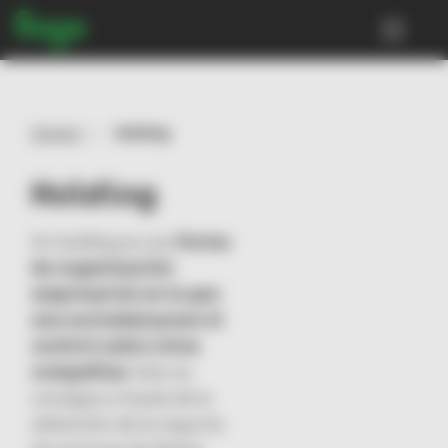
ES
EN
Glosario
Holding
Holding
PYMES y Autónomos
Conecta News
Un holding es una
forma
de organización
empresarial en la que
una sociedad posee el
control sobre otras
compañías
. Esto se
consigue a través de la
obtención de la mayoría