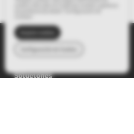
nuestro sitio web con todas las cookies o gestiona
tus preferencias desde “Configuración de
Cookies”.
Aceptar cookies
Español
English
Configuración de Cookies
© Sage Spain SL 2022
Soluciones
PYMES y autónomos
Empresa
Sobre nosotros
Contacto
Conecta News