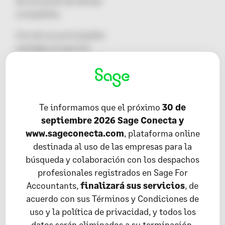
de acciones de dichas
compañías.
Una de sus principales
ventajas es que los
holdings disfrutan de
ciertos beneficios
fiscales. Con lo cual, se
consiguen pagar menos
Te informamos que el próximo
30 de
impuestos.
septiembre 2026 Sage Conecta y
www.sageconecta.com
, plataforma online
destinada al uso de las empresas para la
Gestión Empresarial
búsqueda y colaboración con los despachos
profesionales registrados en Sage For
Accountants,
finalizará sus servicios
, de
acuerdo con sus Términos y Condiciones de
uso y la política de privacidad, y todos los
datos serán eliminados a su terminación.