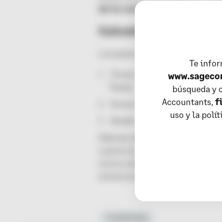
de tu compañía antes de apli
Calculo del EBITDA
Los pasos a seguir para el calc
Te info
Tomar el Resultado de Explot
www.sageco
Taxes).
búsqueda y c
Accountants,
f
Sumar el dinero reservado pa
uso y la polí
Añadir el monto correspondi
Además de utilizarse para saber
cuenta los aspectos financieros
la hora de comparar la salud de
solvencia de cualquier negocio
Contabilidad