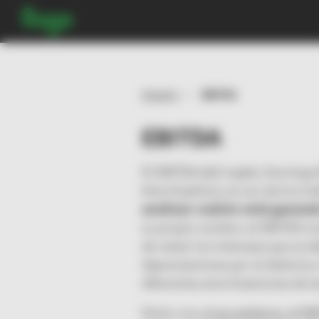
Glosario
EBITDA
EBITDA
El EBITDA (del inglés, Earnings
Amortization), es uno de los in
analizar cuánto está ganand
su propio nombre, el EBITDA mu
de restar los intereses que se 
depreciaciones por el deterioro
diferentes amortizaciones de la
Dicho con otras palabras, el E