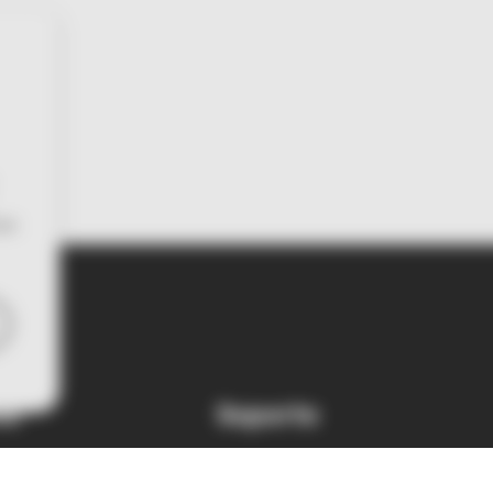
con
sa
Soporte
os
Ayuda y asistencia
Glosario