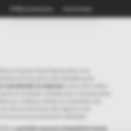
PYMES y Autónomos
Conecta News
 Before Interest Taxes Depreciation and
dicadores financieros más utilizados para
o o perdiendo tu empresa
. Como bien indica
estra el resultado contable de tu empresa antes
deben por cualquier deuda, los impuestos, las
 de ciertos elementos del negocio y las
s inversiones previamente realizadas.
BITDA te
permite conocer el beneficio bruto