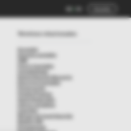
ES
EN
Acceder
Términos relacionados
Acreedor
Asiento contable
CRM
Cierre Contable
Contabilidad
Domiciliación Bancaria
Ejercicio Contable
Facturación
Fondos Propios
Gasto Deducible
Libros contables
Liquidez
Margen de Contribución
Modelo 349
Presupuesto