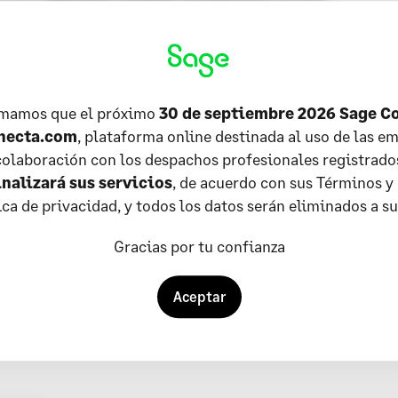
carle todos los gastos financieros
.
ulo del EBITDA son los siguientes:
rmamos que el próximo
30 de septiembre 2026 Sage C
ación o EBIT (Earnings Before Interests and
necta.com
, plataforma online destinada al uso de las em
olaboración con los despachos profesionales registrado
inalizará sus servicios
, de acuerdo con sus Términos y
ra dotar provisiones.
tica de privacidad, y todos los datos serán eliminados a s
ente a las amortizaciones.
 los resultados de tu empresa sin tener en
Gracias por tu confianza
 ni tributarios, el EBITDA también es muy útil a
 diferentes empresas y para dar un vistazo a la
Aceptar
.