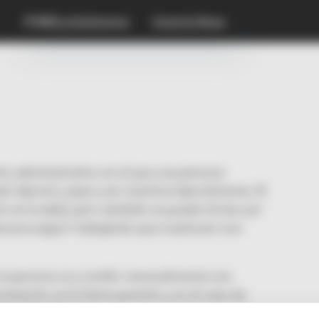
PYMES y Autónomos
Conecta News
nto administrativo en el que una persona
 laboral y pasa a ser inactiva laboralmente. El
ón es la edad, pero también se puede iniciar por
ersona seguir trabajando que ocasionen una
, la persona va a recibir mensualmente una
estación se le llama pensión y en el caso de
Seguridad Social.