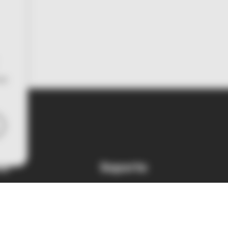
con
sa
Soporte
os
Ayuda y asistencia
Glosario
ws
Mapa web