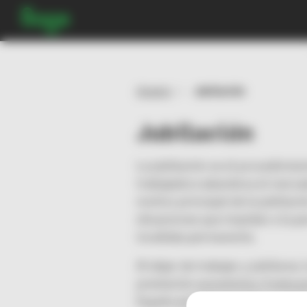
Glosario
Jubilación
Jubilación
La jubilación es el procedimie
trabajadora abandona el mercado
motivo principal de la jubilaci
situaciones que impidan a la p
invalidez permanente.
Al dejar de trabajar y jubilarse
prestación económica. A esta pr
España es administrada por la 