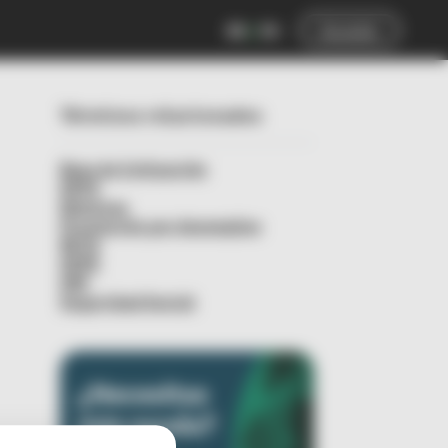
ES
EN
Acceder
Términos relacionados
Base de Cotización
ERTE
Nóminas
Prestación por desempleo
RETA
SEPE
SMI
Seguridad Social