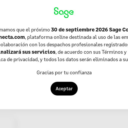
s:
rsona trabajadora aporta parte de su sueldo
 a esta causa. El mínimo número de años
rmamos que el próximo
30 de septiembre 2026 Sage C
eneficiarse es de 15 años.
necta.com
, plataforma online destinada al uso de las em
olaboración con los despachos profesionales registrado
aso la pensión no depende de las cotizaciones de
inalizará sus servicios
, de acuerdo con sus Términos y
 el caso, por ejemplo, de una persona que se le
tica de privacidad, y todos los datos serán eliminados a s
boral permanente.
Gracias por tu confianza
 se situaba en los 65 en el 2012. Pero después de
 edad de jubilación va incrementando año a año
.
Aceptar