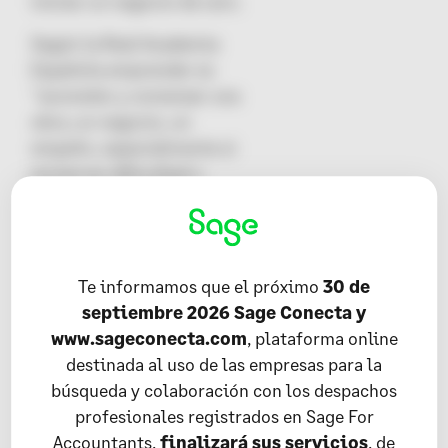
iniciar un negocio de cero.
Según la
Real Academia
Española
emprender es
"acometer y comenzar una
obra, un negocio, un
empeño, especialmente si
encierran dificultad o
peligro".
Hoy en día, hay diversos
conceptos que se asocian
Te informamos que el próximo
30 de
al verbo emprender, tales
septiembre 2026 Sage Conecta y
como "valentía",
www.sageconecta.com
, plataforma online
"perseverancia" y
destinada al uso de las empresas para la
"creatividad".
búsqueda y colaboración con los despachos
profesionales registrados en Sage For
Accountants,
finalizará sus servicios
, de