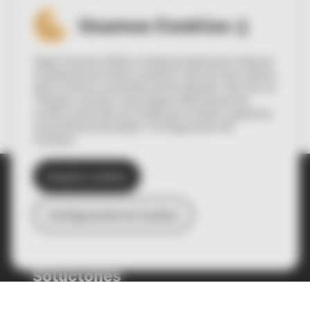
Usamos Cookies :)
Sage Conecta utiliza cookies propias para mejorar
la experiencia online, analizar cómo se usa nuestra
web y ofrecer contenido personalizado. Haz clic en
“Aceptar cookies” para seguir disfrutando de
nuestro sitio web con todas las cookies o gestiona
tus preferencias desde “Configuración de
Cookies”.
Aceptar cookies
Español
English
Configuración de Cookies
© Sage Spain SL 2022
Soluciones
PYMES y autónomos