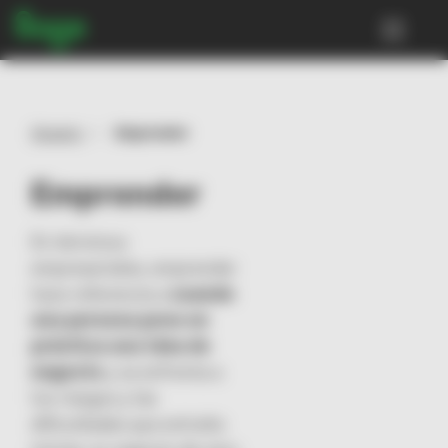
ES
EN
Glosario
Emprender
Emprender
PYMES y Autónomos
Conecta News
En términos
empresariales, emprender
hace referencia a
cuando
una persona pone en
práctica una idea de
negocio
y se enfrenta a
los riesgos y las
dificultades que entraña