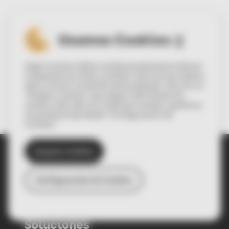
Usamos Cookies :)
Sage Conecta utiliza cookies propias para mejorar
la experiencia online, analizar cómo se usa nuestra
web y ofrecer contenido personalizado. Haz clic en
“Aceptar cookies” para seguir disfrutando de
nuestro sitio web con todas las cookies o gestiona
tus preferencias desde “Configuración de
Cookies”.
Aceptar cookies
Español
English
Configuración de Cookies
© Sage Spain SL 2022
Soluciones