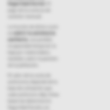
Seguridad Social
. El
pago de la cuota es de
carácter mensual.
La función de dicha cuota
es
cubrir la asistencia
sanitaria
, una posible
incapacidad temporal, la
baja por maternidad y
también cubrir la pensión
de la jubilación.
El valor de la cuota de
autónomos depende de la
base de cotización que
cada autónomo elija. Estas
bases las determina la
Seguridad Social y se