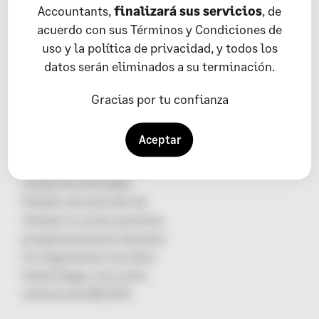
Accountants,
finalizará sus servicios
, de
cuota fue creada para
acuerdo con sus Términos y Condiciones de
incentivar el trabajo por
uso y la política de privacidad, y todos los
cuenta propia y está
datos serán eliminados a su terminación.
enfocada a todos aquellos
que no han estado dados
Gracias por tu confianza
de alta como autónomos
en los últimos dos años.
Aceptar
Tiene un coste de 60 €
durante los 12 primeros
meses de actividad.
Pasado ese periodo de
tiempo la cuota aumenta
progresivamente durante
los siguientes tres años
hasta llegar a la cuota
mínima de 283,30 €.