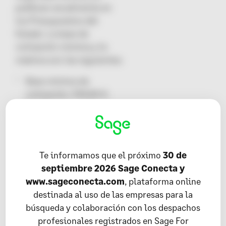
publican anualmente en
los Presupuestos del
Estado. La base de
cotización mínima y la
máxima son las siguientes:
Base mínima de
cotización: 944,40 €.
Implica una cuota
mensual de 283,30 €.
Base máxima de
cotización: 4070 €.
Te informamos que el próximo
30 de
Implica una cuota
septiembre 2026 Sage Conecta y
mensual de 1221,03 €.
www.sageconecta.com
, plataforma online
destinada al uso de las empresas para la
También existe la tarifa
búsqueda y colaboración con los despachos
plana para nuevos
profesionales registrados en Sage For
autónomos. Este tipo de