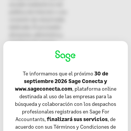
accede mediante la red
pública de Internet o una
conexión de red privada
dedicada. El proveedor
almacena, administra y
mantiene de manera
segura los servidores de
almacenamiento, la
infraestructura y la red
para garantizar que tiene
Te informamos que el próximo
30 de
acceso a los datos cuando
septiembre 2026 Sage Conecta y
lo necesite.
www.sageconecta.com
, plataforma online
destinada al uso de las empresas para la
búsqueda y colaboración con los despachos
profesionales registrados en Sage For
Automatización
Accountants,
finalizará sus servicios
, de
acuerdo con sus Términos y Condiciones de