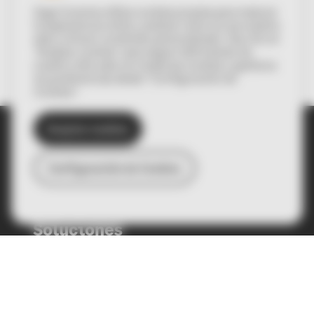
Sage Conecta utiliza cookies propias para mejorar
la experiencia online, analizar cómo se usa nuestra
web y ofrecer contenido personalizado. Haz clic en
“Aceptar cookies” para seguir disfrutando de
nuestro sitio web con todas las cookies o gestiona
tus preferencias desde “Configuración de
Cookies”.
Aceptar cookies
Español
English
Configuración de Cookies
© Sage Spain SL 2022
Soluciones
PYMES y autónomos
Empresa