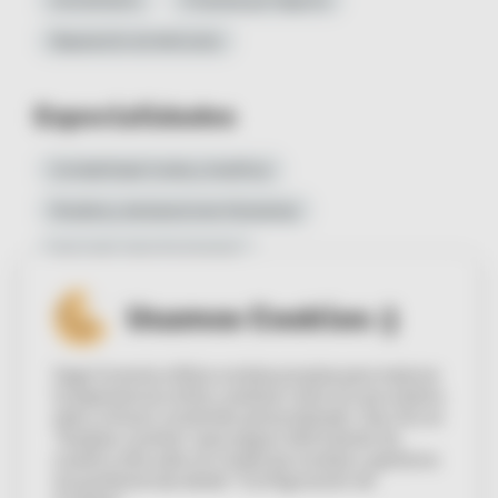
Reparación de Vehículos
Especialidades
Contabilidad Costes y Analítica
Modelos y declaraciones tributarias
Impuesto sobre Sociedades
Impuesto sobre la Renta
Cuentas Anuales
Usamos Cookies :)
Planificación Fiscal
Nóminas y Seguros Sociales
Sage Conecta utiliza cookies propias para mejorar
la experiencia online, analizar cómo se usa nuestra
Contacto
web y ofrecer contenido personalizado. Haz clic en
“Aceptar cookies” para seguir disfrutando de
HORARIO DE ATENCIÓN
nuestro sitio web con todas las cookies o gestiona
tus preferencias desde “Configuración de