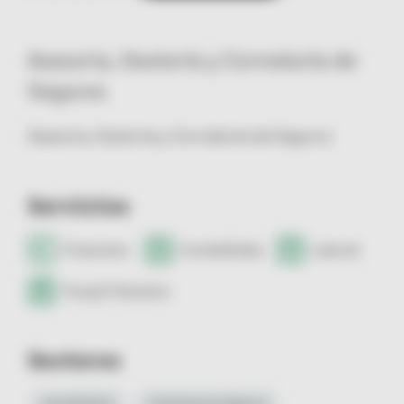
Asesoria, Gestoría y Correduría de
Seguros
Asesoria, Gestoría y Correduría de Seguros
Servicios
Financiero
Contabilidad
Laboral
Fiscal/Tributario
Sectores
Inmobiliario
Finanzas y/o Seguros