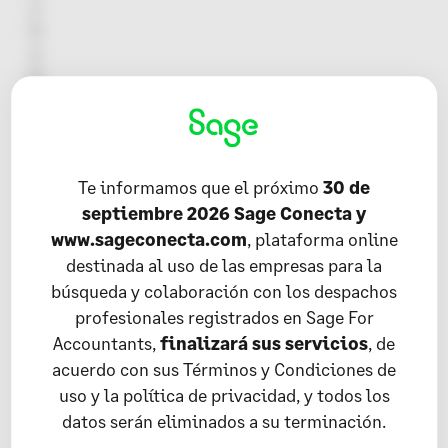
c
h
o
p
r
o
f
e
s
Te informamos que el próximo
30 de
i
septiembre 2026 Sage Conecta y
o
www.sageconecta.com
, plataforma online
n
destinada al uso de las empresas para la
a
búsqueda y colaboración con los despachos
l
e
profesionales registrados en Sage For
n
Accountants,
finalizará sus servicios
, de
l
acuerdo con sus Términos y Condiciones de
a
uso y la política de privacidad, y todos los
p
datos serán eliminados a su terminación.
r