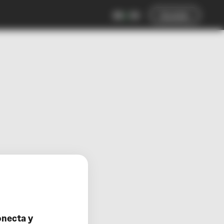
ES
EN
Acceder
onecta y