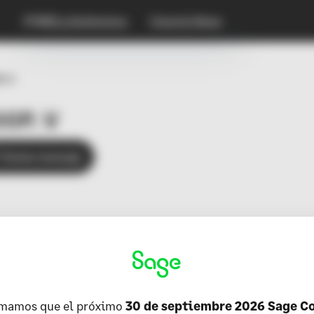
PYMES y Autónomos
Conecta News
. V
OP. V
Enviar mensaje
rmamos que el próximo
30 de septiembre 2026 Sage C