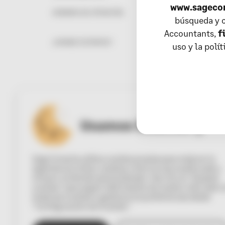
www.sageco
HORARIO DE ATENCIÓN
búsqueda y c
Accountants,
f
¿DONDE ESTAMOS?
uso y la polí
Usamos Cookies :)
Sage Conecta utiliza cookies propias para mejorar la
experiencia online, analizar cómo se usa nuestra web y
ofrecer contenido personalizado. Haz clic en “Aceptar
cookies” para seguir disfrutando de nuestro sitio web 
todas las cookies o gestiona tus preferencias desde
“Configuración de Cookies”.